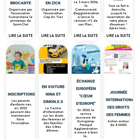
Le 3 mars 2026,
BROCANTE
EN ZICK
la
Tout se fait à
Organisée par
Organisée par
Communauté
domicile,
l'association
l'association
d’agglomération
jusqu'à la
humanitaire le
Cap An Trev
a lancé la
réservation de
printemps de
révision n°1 de
votre place
Saint-Clet
son Plan...
d'examen !
Après tout,...
LIRE LA SUITE
LIRE LA SUITE
LIRE LA SUITE
LIRE LA SUITE
ÉCHANGE
EN VOITURE
EUROPÉEN
JOURNÉE
INSCRIPTIONS
NINA ET
"CŒUR
INTERNATIONALE
Les parents
SIMON.E.S
D’EUROPE"
d’enfants nés
DES DROITS
en 2023
Le Centre
En 2025, le
peuvent dès
d’information
service
DES FEMMES
maintenant
sur les droits
jeunesse de
faire
des femmes et
Guingamp-
Action autour
l’inscription.
des familles
Paimpol
de 8 MARS
des Côtes
Agglomération
d’Armor...
a mené à bien
le...