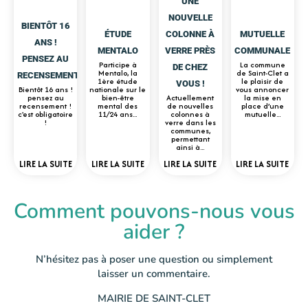
UNE
NOUVELLE
BIENTÔT 16
ÉTUDE
COLONNE À
MUTUELLE
ANS !
MENTALO
VERRE PRÈS
COMMUNALE
PENSEZ AU
Participe à
La commune
DE CHEZ
Mentalo, la
de Saint-Clet a
RECENSEMENT
1ère étude
le plaisir de
VOUS !
Bientôt 16 ans !
nationale sur le
vous annoncer
pensez au
bien-être
Actuellement
la mise en
recensement !
mental des
de nouvelles
place d’une
c'est obligatoire
11/24 ans...
colonnes à
mutuelle...
!
verre dans les
communes,
permettant
ainsi à...
LIRE LA SUITE
LIRE LA SUITE
LIRE LA SUITE
LIRE LA SUITE
Comment pouvons-nous vous
aider ?
N’hésitez pas à poser une question ou simplement
laisser un commentaire.
MAIRIE DE SAINT-CLET