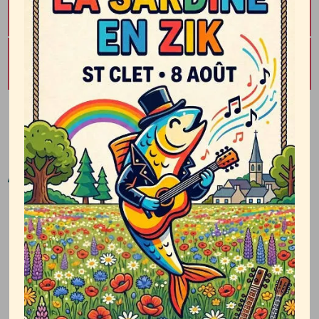
AOÛT 08 2026
Sardine en zick
AOÛT 09 2026
Vide-grenier Brocante
VOIR TOUT L'AGENDA
Arrêtés
Arrêté municipal N° 30.2026
TÉLÉCHARGER
1 fichier·s
277.13 KB
Arrêté temporaire N°
TÉLÉCHARGER
AR.28.2026
1 fichier·s
277.13 KB