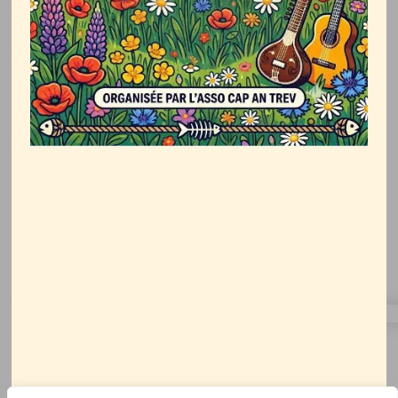
Comment pouvons-nous vous
aider ?
N’hésitez pas à poser une question ou simplement
laisser un commentaire.
MAIRIE DE SAINT-CLET
3 Rue de l’Argoat
22260 SAINT-CLET
02 96 95 62 93
mairie@saintclet.fr