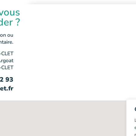
vous
der ?
ion ou
taire.
-CLET
Argoat
-CLET
62 93
et.fr