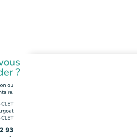
vous
der ?
ion ou
taire.
-CLET
Argoat
-CLET
62 93