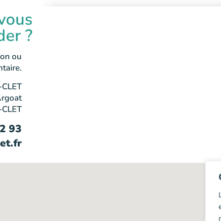
vous
der ?
ion ou
taire.
-CLET
Argoat
-CLET
62 93
et.fr